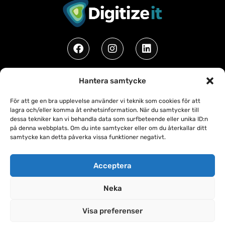
Hantera samtycke
©2019 - 2026 Digitizeit AB • All Rights
För att ge en bra upplevelse använder vi teknik som cookies för att
Reserved
lagra och/eller komma åt enhetsinformation. När du samtycker till
dessa tekniker kan vi behandla data som surfbeteende eller unika ID:n
Prenumerera på vårt nyhetsbrev!
på denna webbplats. Om du inte samtycker eller om du återkallar ditt
samtycke kan detta påverka vissa funktioner negativt.
Acceptera
Neka
SKICKA
Visa preferenser