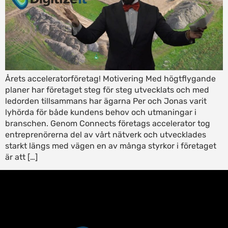
Årets acceleratorföretag! Motivering Med högtflygande
planer har företaget steg för steg utvecklats och med
ledorden tillsammans har ägarna Per och Jonas varit
lyhörda för både kundens behov och utmaningar i
branschen. Genom Connects företags accelerator tog
entreprenörerna del av vårt nätverk och utvecklades
starkt längs med vägen en av många styrkor i företaget
är att […]