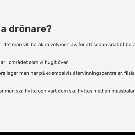
ia drönare?
det man vill beräkna volymen av, för att sedan snabbt berä
lar i området som vi flugit över.
tora lager man har på exempelvis återvinningscentraler, flisl
r man ska flytta och vart dom ska flyttas med en massbala