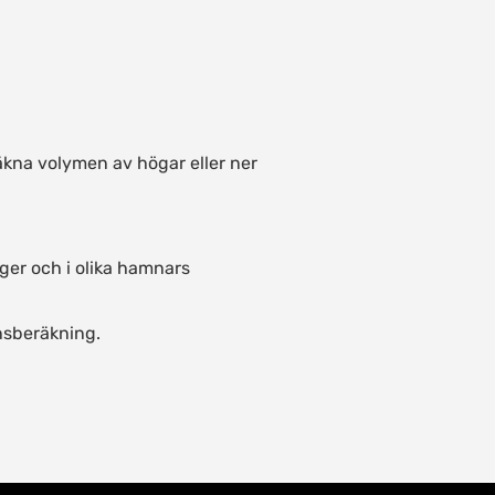
kna volymen av högar eller ner
ager och i olika hamnars
nsberäkning.